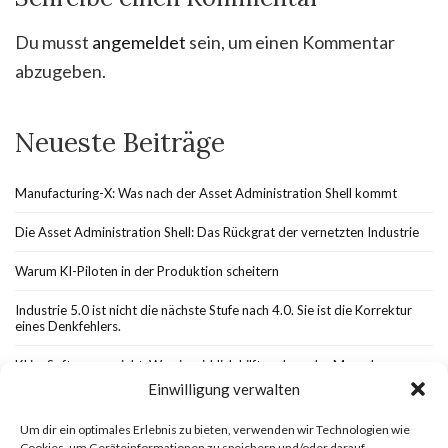
Du musst
angemeldet
sein, um einen Kommentar
abzugeben.
Neueste Beiträge
Manufacturing-X: Was nach der Asset Administration Shell kommt
Die Asset Administration Shell: Das Rückgrat der vernetzten Industrie
Warum KI-Piloten in der Produktion scheitern
Industrie 5.0 ist nicht die nächste Stufe nach 4.0. Sie ist die Korrektur
eines Denkfehlers.
KI im Softwareprojekt: Wo sie wirklich hilft und wo der Mensch
unverzichtbar bleibt
Einwilligung verwalten
Um dir ein optimales Erlebnis zu bieten, verwenden wir Technologien wie
Cookies, um Geräteinformationen zu speichern und/oder darauf