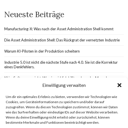
Neueste Beiträge
Manufacturing-X: Was nach der Asset Administration Shell kommt
Die Asset Administration Shell: Das Rückgrat der vernetzten Industrie
Warum KI-Piloten in der Produktion scheitern
Industrie 5.0 ist nicht die nächste Stufe nach 4.0. Sie ist die Korrektur
eines Denkfehlers.
KI im Softwareprojekt: Wo sie wirklich hilft und wo der Mensch
unverzichtbar bleibt
Einwilligung verwalten
Um dir ein optimales Erlebnis zu bieten, verwenden wir Technologien wie
Cookies, um Geräteinformationen zu speichern und/oder darauf
zuzugreifen. Wenn du diesen Technologien zustimmst, können wir Daten
wie das Surfverhalten oder eindeutige IDs auf dieser Website verarbeiten.
Cookie-Richtlinie (EU)
Datenschutzerklärung
Wenn du deine Einwilligung nicht erteilst oder zurückziehst, können
Holger H. Gerlach KI und Digitalisierung
Impressum
bestimmte Merkmale und Funktionen beeinträchtigt werden.