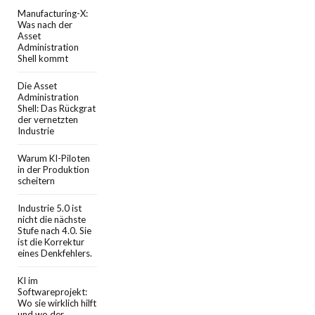
Manufacturing-X:
Was nach der
Asset
Administration
Shell kommt
Die Asset
Administration
Shell: Das Rückgrat
der vernetzten
Industrie
Warum KI-Piloten
in der Produktion
scheitern
Industrie 5.0 ist
nicht die nächste
Stufe nach 4.0. Sie
ist die Korrektur
eines Denkfehlers.
KI im
Softwareprojekt:
Wo sie wirklich hilft
und wo der