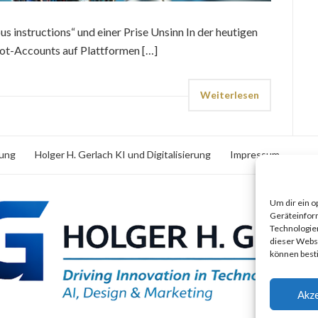
us instructions“ und einer Prise Unsinn In der heutigen
 Bot-Accounts auf Plattformen […]
Weiterlesen
rung
Holger H. Gerlach KI und Digitalisierung
Impressum
Um dir ein o
Geräteinfor
Technologien
dieser Websi
können best
Akze