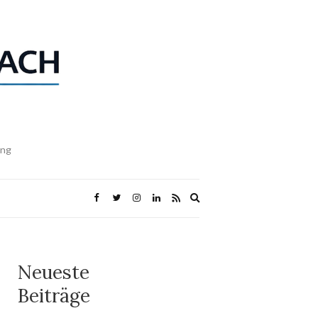
ing
Expand
search
form
Neueste
Beiträge