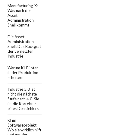
Manufacturing-X:
Was nach der
Asset
Administration
Shell kommt
Die Asset
Administration
Shell: Das Rückgrat
der vernetzten
Industrie
Warum KI-Piloten
in der Produktion
scheitern
Industrie 5.0 ist
nicht die nächste
Stufe nach 4.0. Sie
ist die Korrektur
eines Denkfehlers.
KI im
Softwareprojekt:
Wo sie wirklich hilft
und wo der