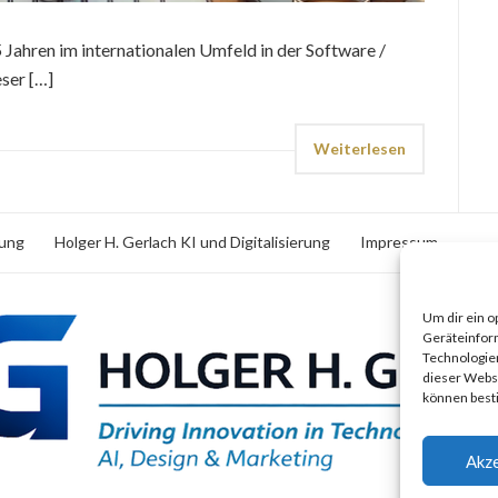
25 Jahren im internationalen Umfeld in der Software /
eser […]
Weiterlesen
rung
Holger H. Gerlach KI und Digitalisierung
Impressum
Um dir ein o
Geräteinfor
Technologien
dieser Websi
können best
Akze