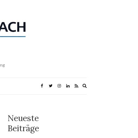
ing
Expand
search
form
Neueste
Beiträge