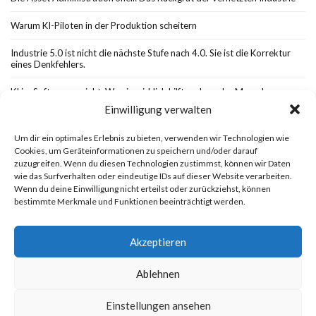
Warum KI-Piloten in der Produktion scheitern
Industrie 5.0 ist nicht die nächste Stufe nach 4.0. Sie ist die Korrektur
eines Denkfehlers.
KI im Softwareprojekt: Wo sie wirklich hilft und wo der Mensch
unverzichtbar bleibt
Einwilligung verwalten
Um dir ein optimales Erlebnis zu bieten, verwenden wir Technologien wie
Cookies, um Geräteinformationen zu speichern und/oder darauf
zuzugreifen. Wenn du diesen Technologien zustimmst, können wir Daten
wie das Surfverhalten oder eindeutige IDs auf dieser Website verarbeiten.
Cookie-Richtlinie (EU)
Datenschutzerklärung
Wenn du deine Einwilligung nicht erteilst oder zurückziehst, können
Holger H. Gerlach KI und Digitalisierung
Impressum
bestimmte Merkmale und Funktionen beeinträchtigt werden.
Akzeptieren
Ablehnen
Einstellungen ansehen